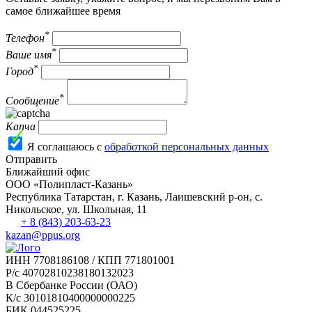
самое ближайшее время
*
Телефон
*
Ваше имя
*
Город
*
Сообщение
Капча
Я соглашаюсь с
обработкой персональных данных
Отправить
Ближайший офис
ООО «Полипласт-Казань»
Республика Татарстан, г.
Казань, Лаишевский р-он, с.
Никольское
,
ул. Школьная, 11
+ 8 (843) 203-63-23
kazan@ppus.org
ИНН 7708186108 / КПП 771801001
Р/с 40702810238180132023
В Сбербанке России (ОАО)
К/с 30101810400000000225
БИК 044525225